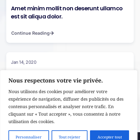
Amet minim mollit non deserunt ullamco
est sit aliqua dolor.
Continue Reading
Jan 14, 2020
Amet minim mollit non deserunt ullamco
Nous respectons votre vie privée.
est sit aliqua dolor.
Nous utilisons des cookies pour améliorer votre
expérience de navigation, diffuser des publicités ou des
Continue Reading
contenus personnalisés et analyser notre trafic. En
cliquant sur « Tout accepter », vous consentez à notre
utilisation des cookies.
Personnaliser
Tout rejeter
Accepter tout