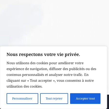
Nous respectons votre vie privée.
Nous utilisons des cookies pour améliorer votre
expérience de navigation, diffuser des publicités ou des
contenus personnalisés et analyser notre trafic. En
cliquant sur « Tout accepter », vous consentez à notre
utilisation des cookies.
Personnaliser
Tout rejeter
Accepter tout
Soumettre un thème
Newsletter
Politique de confidentialité
Conditions générales de vente
Politique en matière de remboursements