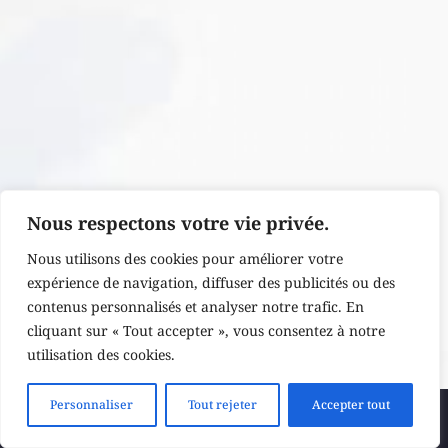
Nous respectons votre vie privée.
Nous utilisons des cookies pour améliorer votre
expérience de navigation, diffuser des publicités ou des
contenus personnalisés et analyser notre trafic. En
cliquant sur « Tout accepter », vous consentez à notre
utilisation des cookies.
Personnaliser
Tout rejeter
Accepter tout
Soumettre un thème
Newsletter
Politique de confidentialité
Conditions générales de vente
Politique en matière de remboursements