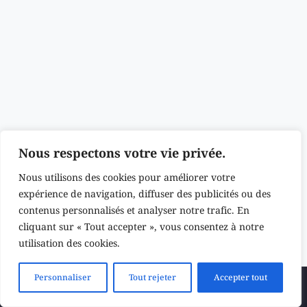
Nous respectons votre vie privée.
Nous utilisons des cookies pour améliorer votre
expérience de navigation, diffuser des publicités ou des
contenus personnalisés et analyser notre trafic. En
cliquant sur « Tout accepter », vous consentez à notre
utilisation des cookies.
Personnaliser
Tout rejeter
Accepter tout
Soumettre un thème
Newsletter
Politique de confidentialité
Conditions générales de vente
Politique en matière de remboursements